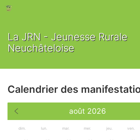
La JRN - Jeunesse Rurale
Neuchâteloise
Calendrier des manifestati
août 2026
dim.
lun.
mar.
mer.
jeu.
ven.